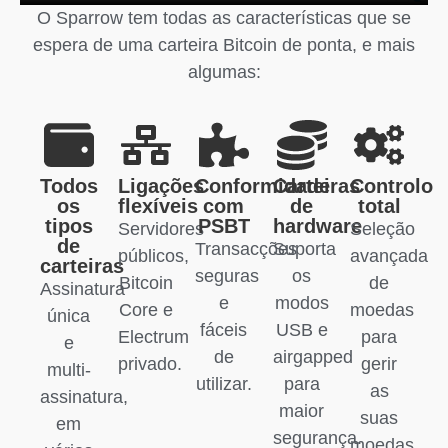
O Sparrow tem todas as características que se
espera de uma carteira Bitcoin de ponta, e mais
algumas:
Todos
Ligações
Conformidade
Carteiras
Controlo
os
flexíveis
com
de
total
tipos
PSBT
hardware
Servidores
Seleção
de
Transacções
Suporta
públicos,
avançada
carteiras
seguras
os
Bitcoin
de
Assinatura
e
modos
Core e
moedas
única
fáceis
USB e
Electrum
para
e
de
airgapped
privado.
gerir
multi-
utilizar.
para
as
assinatura,
maior
suas
em
segurança.
moedas