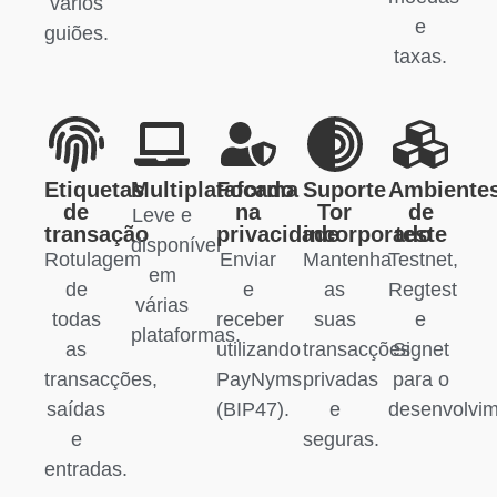
vários
e
guiões.
taxas.
Etiquetas
Multiplataforma
Focado
Suporte
Ambiente
de
na
Tor
de
Leve e
transação
privacidade
incorporado
teste
disponível
Rotulagem
Enviar
Mantenha
Testnet,
em
de
e
as
Regtest
várias
todas
receber
suas
e
plataformas.
as
utilizando
transacções
Signet
transacções,
PayNyms
privadas
para o
saídas
(BIP47).
e
desenvolvim
e
seguras.
entradas.