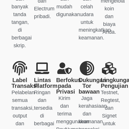
dan
mengelola
banyak
mudah
celah
Electrum
koin
tanda
digunakan.
udara
pribadi.
dan
tangan,
untuk
biaya
di
meningkatkan
Anda.
berbagai
keamanan.
skrip.
Label
Lintas
Berfokus
Dukungan
Lingkung
Transaksi
Platform
pada
Tor
Pengujian
Privasi
bawaan
Pelabelan
Ringan
Testnet,
Kirim
Jaga
semua
dan
Regtest,
dan
kerahasiaan
transaksi,
tersedia
dan
terima
dan
output
di
Signet
menggunakan
keamanan
dan
berbagai
untuk