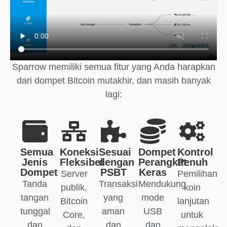
Sparrow memiliki semua fitur yang Anda harapkan
dari dompet Bitcoin mutakhir, dan masih banyak
lagi:
Semua
Koneksi
Sesuai
Dompet
Kontrol
Jenis
Fleksibel
dengan
Perangkat
Penuh
Dompet
PSBT
Keras
Server
Pemilihan
Tanda
Transaksi
Mendukung
publik,
koin
tangan
yang
mode
Bitcoin
lanjutan
tunggal
aman
USB
Core,
untuk
dan
dan
dan