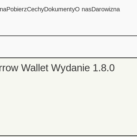
wna
Pobierz
Cechy
Dokumenty
O nas
Darowizna
rrow Wallet Wydanie 1.8.0