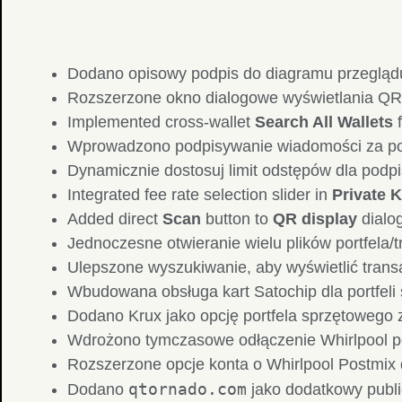
Dodano opisowy podpis do diagramu przeglądu 
Rozszerzone okno dialogowe wyświetlania QR
Implemented cross-wallet
Search All Wallets
f
Wprowadzono podpisywanie wiadomości za 
Dynamicznie dostosuj limit odstępów dla pod
Integrated fee rate selection slider in
Private 
Added direct
Scan
button to
QR display
dialo
Jednoczesne otwieranie wielu plików portfela/t
Ulepszone wyszukiwanie, aby wyświetlić trans
Wbudowana obsługa kart Satochip dla portfeli
Dodano Krux jako opcję portfela sprzętowego z
Wdrożono tymczasowe odłączenie Whirlpool po
Rozszerzone opcje konta o Whirlpool Postmix d
qtornado.com
Dodano
jako dodatkowy publi