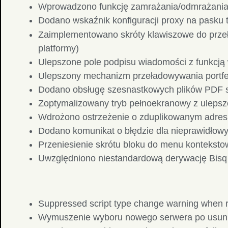
Wprowadzono funkcję zamrażania/odmrażania
Dodano wskaźnik konfiguracji proxy na pasku
Zaimplementowano skróty klawiszowe do przeł
platformy)
Ulepszone pole podpisu wiadomości z funkcją 
Ulepszony mechanizm przeładowywania portf
Dodano obsługę szesnastkowych plików PDF si
Zoptymalizowany tryb pełnoekranowy z ulepsz
Wdrożono ostrzeżenie o zduplikowanym adresie
Dodano komunikat o błędzie dla nieprawidłowyc
Przeniesienie skrótu bloku do menu konteksto
Uwzględniono niestandardową derywację Bisq
Suppressed script type change warning when re
Wymuszenie wyboru nowego serwera po usunię