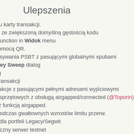
Ulepszenia
karty transakcji.
 ze zwiększoną domyślną gęstością kodu
unction in
Widok
menu
pomocą QR.
pisywania PSBT z pasującymi globalnymi xpubami
Key Sweep
dialog
g
ransakcji
akcje z pasującymi pełnymi adresami wyjściowymi
 sprzętowych z obsługą airgapped/connected (
@Toporin
)
 funkcją airgapped.
dczas gwałtownych wzrostów limitu przerw.
la portfeli Legacy/Segwit
czny serwer testnet