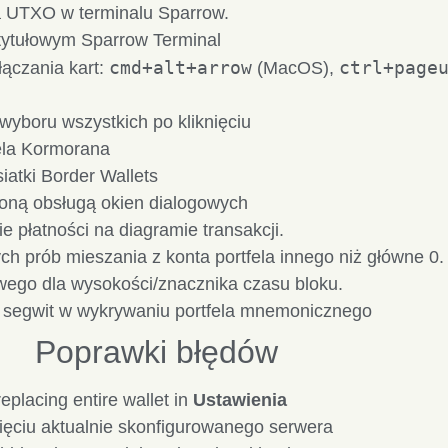
 UTXO w terminalu Sparrow.
 tytułowym Sparrow Terminal
cmd+alt+arrow
ctrl+page
ączania kart:
(MacOS),
wyboru wszystkich po kliknięciu
ela Kormorana
atki Border Wallets
oną obsługą okien dialogowych
 płatności na diagramie transakcji.
h prób mieszania z konta portfela innego niż główne 0.
wego dla wysokości/znacznika czasu bloku.
 segwit w wykrywaniu portfela mnemonicznego
Poprawki błędów
placing entire wallet in
Ustawienia
ciu aktualnie skonfigurowanego serwera