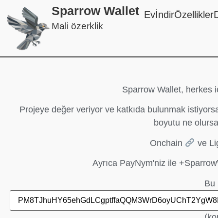
Sparrow Wallet
Ev
İndir
Özellikler
Mali özerklik
Sparrow Wallet, herkes iç
Projeye değer veriyor ve katkıda bulunmak istiyorsa
boyutu ne olursa
Onchain
ve Li
Ayrıca PayNym'niz ile +SparrowW
Bu 
(kop