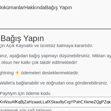
Dokümanlar
Hakkında
Bağış Yapın
Bağış Yapın
in Açık Kaynaklı ve ücretsiz kalmaya kararlıdır.
nız, aşağıdan bağış yapmayı düşünebilirsiniz. Miktarı aya
 olsun her katkı çok takdir edilmektedir!
ghtning
ödemeleri desteklenmektedir.
allet'a bağlanabilir ve doğrudan ona gönderebilirsiniz.
PayNym için ödeme kodu
yalamak için sağ tıklayın).