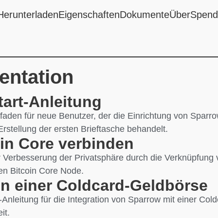
Herunterladen
Eigenschaften
Dokumente
Über
Spend
ntation
tart-Anleitung
faden für neue Benutzer, der die Einrichtung von Sparro
rstellung der ersten Brieftasche behandelt.
oin Core verbinden
 Verbesserung der Privatsphäre durch die Verknüpfung 
en Bitcoin Core Node.
en einer Coldcard-Geldbörse
tt-Anleitung für die Integration von Sparrow mit einer Co
it.