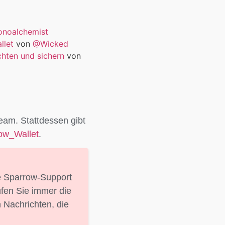
noalchemist
llet
von
@Wicked
chten und sichern
von
eam. Stattdessen gibt
ow_Wallet
.
me Sparrow-Support
fen Sie immer die
n Nachrichten, die