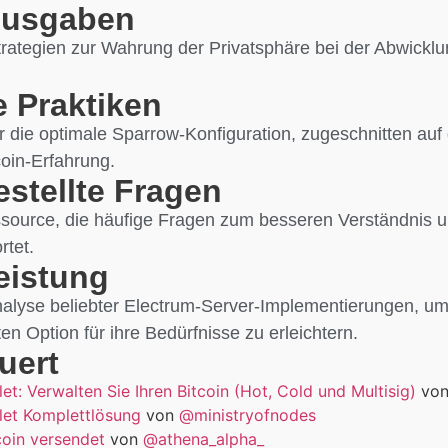
Ausgaben
rategien zur Wahrung der Privatsphäre bei der Abwickl
 Praktiken
 die optimale Sparrow-Konfiguration, zugeschnitten auf
coin-Erfahrung.
estellte Fragen
ource, die häufige Fragen zum besseren Verständnis u
rtet.
eistung
alyse beliebter Electrum-Server-Implementierungen, um
n Option für ihre Bedürfnisse zu erleichtern.
uert
et: Verwalten Sie Ihren Bitcoin (Hot, Cold und Multisig)
vo
let Komplettlösung
von
@ministryofnodes
coin versendet
von
@athena_alpha_