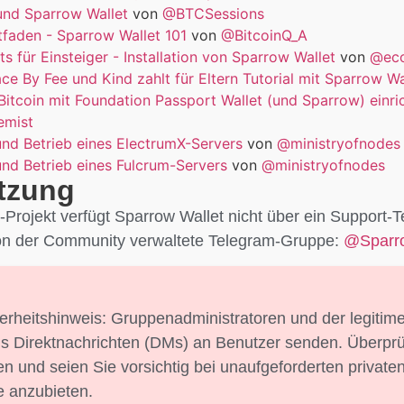
und Sparrow Wallet
von
@BTCSessions
itfaden - Sparrow Wallet 101
von
@BitcoinQ_A
ts für Einsteiger - Installation von Sparrow Wallet
von
@eco
ace By Fee und Kind zahlt für Eltern Tutorial mit Sparrow Wa
 Bitcoin mit Foundation Passport Wallet (und Sparrow) einri
emist
und Betrieb eines ElectrumX-Servers
von
@ministryofnodes
und Betrieb eines Fulcrum-Servers
von
@ministryofnodes
tzung
Projekt verfügt Sparrow Wallet nicht über ein Support-T
von der Community verwaltete Telegram-Gruppe:
@Sparr
herheitshinweis: Gruppenadministratoren und der legiti
s Direktnachrichten (DMs) an Benutzer senden. Überprü
n und seien Sie vorsichtig bei unaufgeforderten private
e anzubieten.