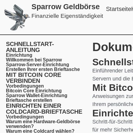
Sparrow Geldbörse
Startseite
Finanzielle Eigenständigkeit
Dokume
SCHNELLSTART-
ANLEITUNG
Einrichtung
Schnells
Willkommen bei Sparrow
Sparrow-Server-Einrichtung
Erstellen Ihrer ersten Brieftasche
Einführender Leit
MIT BITCOIN CORE
Servern und die E
VERBINDEN
Mit Bitc
Vorbedingungen
Bitcoin Core Einrichtung
Sparrow Wallet-Einrichtung
Anweisungen zur
Brieftasche erstellen
Ihrem persönlich
EINRICHTEN EINER
Einricht
COLDCARD-BRIEFTASCHE
Vorbedingungen
Schritt-für-Schri
Warum eine Hardware-Geldbörse
verwenden?
für mehr Sicherhe
Warum eine Coldcard wählen?