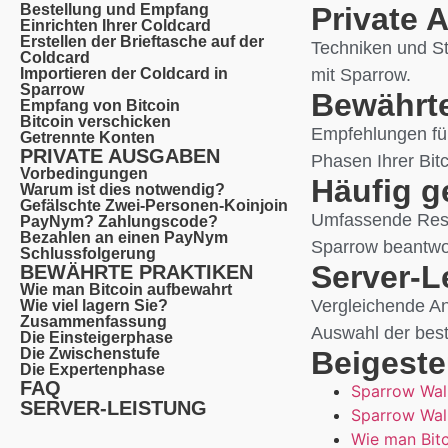
Bestellung und Empfang
Private 
Einrichten Ihrer Coldcard
Erstellen der Brieftasche auf der
Techniken und St
Coldcard
Importieren der Coldcard in
mit Sparrow.
Sparrow
Bewährte
Empfang von Bitcoin
Bitcoin verschicken
Empfehlungen für
Getrennte Konten
PRIVATE AUSGABEN
Phasen Ihrer Bit
Vorbedingungen
Häufig g
Warum ist dies notwendig?
Gefälschte Zwei-Personen-Koinjoin
Umfassende Ress
PayNym? Zahlungscode?
Bezahlen an einen PayNym
Sparrow beantwo
Schlussfolgerung
Server-L
BEWÄHRTE PRAKTIKEN
Wie man Bitcoin aufbewahrt
Vergleichende An
Wie viel lagern Sie?
Zusammenfassung
Auswahl der beste
Die Einsteigerphase
Die Zwischenstufe
Beigeste
Die Expertenphase
FAQ
Sparrow Wall
SERVER-LEISTUNG
Sparrow Wal
Wie man Bit