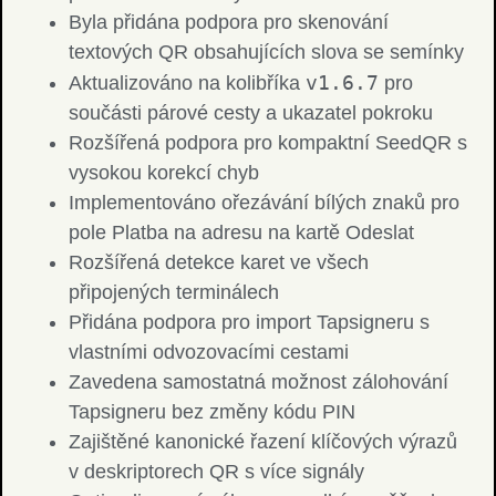
Byla přidána podpora pro skenování
textových QR obsahujících slova se semínky
v1.6.7
Aktualizováno na kolibříka
pro
součásti párové cesty a ukazatel pokroku
Rozšířená podpora pro kompaktní SeedQR s
vysokou korekcí chyb
Implementováno ořezávání bílých znaků pro
pole Platba na adresu na kartě Odeslat
Rozšířená detekce karet ve všech
připojených terminálech
Přidána podpora pro import Tapsigneru s
vlastními odvozovacími cestami
Zavedena samostatná možnost zálohování
Tapsigneru bez změny kódu PIN
Zajištěné kanonické řazení klíčových výrazů
v deskriptorech QR s více signály