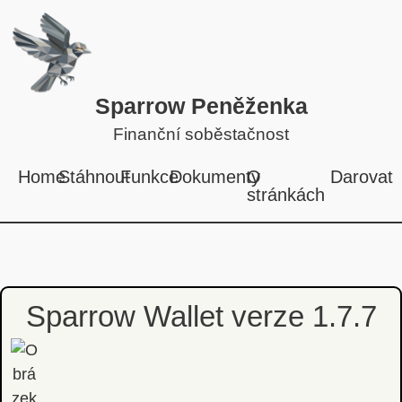
Sparrow Peněženka
Finanční soběstačnost
Home
Stáhnout
Funkce
Dokumenty
O
Darovat
stránkách
Sparrow Wallet verze 1.7.7