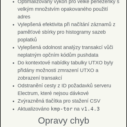
Optimalizovaný výkon pro velké peněženky s
velkým množstvím opakovaného použití
adres
Vylepšená efektivita při načítání záznamů z
paměťové sbírky pro histogramy sazeb
poplatků
Vylepšená odolnost analýzy transakcí vůči
neplatným opčním kódům pushdata
Do kontextové nabídky tabulky UTXO byly
přidány možnosti zmrazení UTXO a
zobrazení transakcí
Odstranění cesty z ID požadavků serveru
Electrum, které nejsou dávkové
Zvýrazněná tlačítka pro stažení CSV
kmp-tor
v1.4.3
Aktualizováno
na
Opravy chyb