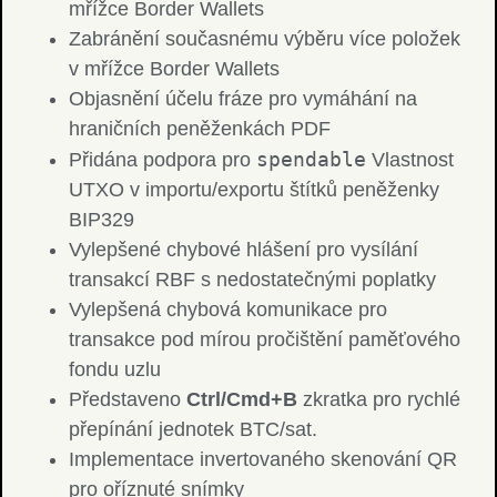
mřížce Border Wallets
Zabránění současnému výběru více položek
v mřížce Border Wallets
Objasnění účelu fráze pro vymáhání na
hraničních peněženkách PDF
spendable
Přidána podpora pro
Vlastnost
UTXO v importu/exportu štítků peněženky
BIP329
Vylepšené chybové hlášení pro vysílání
transakcí RBF s nedostatečnými poplatky
Vylepšená chybová komunikace pro
transakce pod mírou pročištění paměťového
fondu uzlu
Představeno
Ctrl/Cmd+B
zkratka pro rychlé
přepínání jednotek BTC/sat.
Implementace invertovaného skenování QR
pro oříznuté snímky